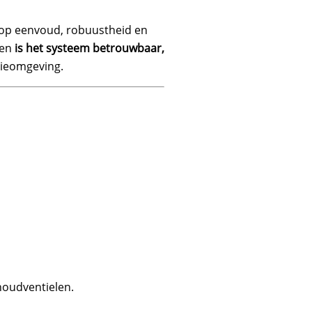
 op eenvoud, robuustheid en
ten
is het systeem betrouwbaar,
tieomgeving.
houdventielen.