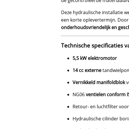
de gecontroleerde materiaalafv
Deze hydraulische installatie
een korte oplevertermijn. Do
onderhoudsvriendelijk en gesch
Technische specificaties va
5,5 kW elektromotor
14 cc externe
tandwielpo
Vernikkeld manifoldblok
v
NG06
ventielen conform 
Retour- en luchtfilter voo
Hydraulische cilinder bo