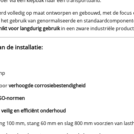
oer via een kiepbak naar een transportband.
 werd volledig op maat ontworpen en gebouwd, met de focus
or het gebruik van genormaliseerde en standaardcomponen
ikt voor langdurig gebruik
in een zware industriële produc
n de installatie:
mp
oor
verhoogde corrosiebestendigheid
ISO-normen
r
veilig en efficiënt onderhoud
ring 100 mm, stang 60 mm en slag 800 mm voorzien van last