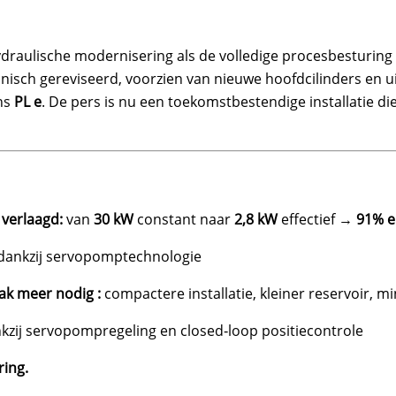
ydraulische modernisering als de volledige procesbesturing 
sch gereviseerd, voorzien van nieuwe hoofdcilinders en u
ns
PL e
. De pers is nu een toekomstbestendige installatie di
 verlaagd:
van
30 kW
constant naar
2,8 kW
effectief →
91% e
dankzij servopomptechnologie
ak meer nodig :
compactere installatie, kleiner reservoir,
kzij servopompregeling en closed‑loop positiecontrole
ring.