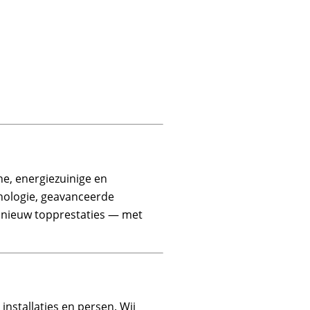
e, energiezuinige en
nologie, geavanceerde
pnieuw topprestaties — met
installaties en persen. Wij