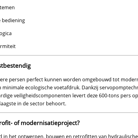
stemen
e bediening
logica
rmiteit
mstbestendig
udere persen perfect kunnen worden omgebouwd tot modern
 minimale ecologische voetafdruk. Dankzij servopomptech
dige veiligheidscomponenten levert deze 600‑tons pers o
laagste in de sector behoort.
ofit- of modernisatieproject?
d in het ontwerpen, bouwen en retrofitten van hydraulische 