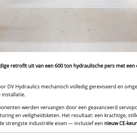
ige retrofit uit van een 600 ton hydraulische pers met een e
oor DV Hydraulics mechanisch volledig gereviseerd en om
installatie.
mponenten werden vervangen door een geavanceerd servopo
uring en veiligheidsketen. Het resultaat: een krachtige, sti
 de strengste industriële eisen — inclusief een
nieuw CE‑keu