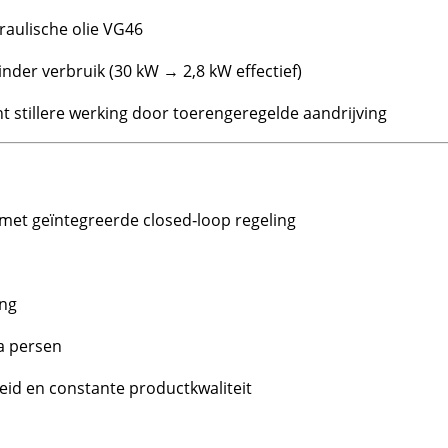
raulische olie VG46
der verbruik (30 kW → 2,8 kW effectief)
nt stillere werking door toerengeregelde aandrijving
met geïntegreerde closed‑loop regeling
ing
a persen
id en constante productkwaliteit