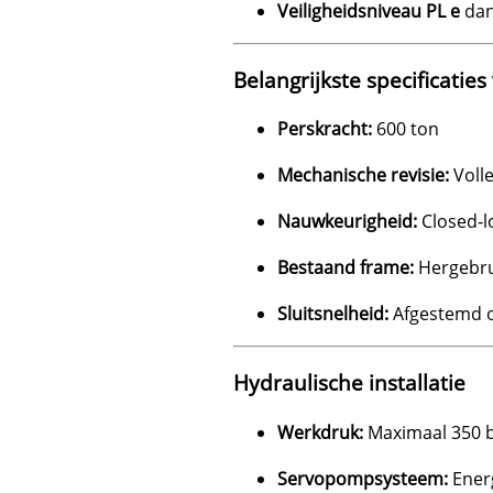
Veiligheidsniveau PL e
dan
Belangrijkste specificatie
Perskracht:
600 ton
Mechanische revisie:
Voll
Nauwkeurigheid:
Closed‑l
Bestaand frame:
Hergebru
Sluitsnelheid:
Afgestemd o
Hydraulische installatie
Werkdruk:
Maximaal 350 
Servopompsysteem:
Ener