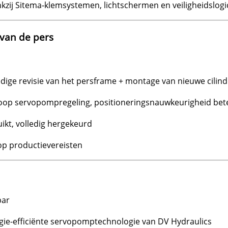
kzij Sitema‑klemsystemen, lichtschermen en veiligheidslogi
s van de pers
edige revisie van het persframe + montage van nieuwe cilind
oop servopompregeling, positioneringsnauwkeurigheid be
ikt, volledig hergekeurd
p productievereisten
bar
gie-efficiënte servopomptechnologie van DV Hydraulics