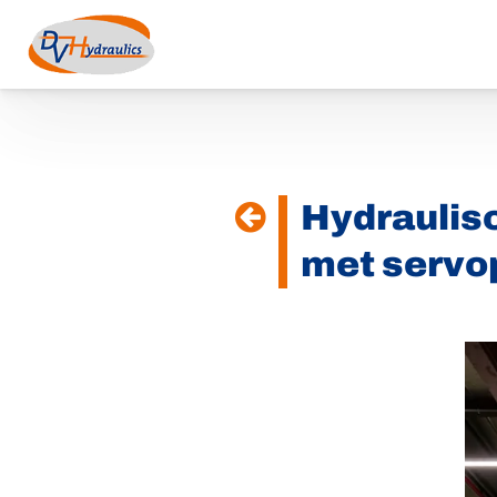
Kies een taal
Hydraulisc
met serv